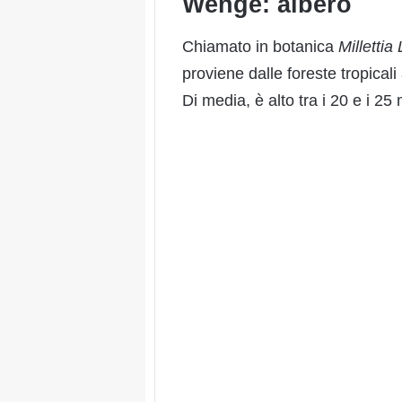
Wengè: albero
Chiamato in botanica
Millettia
proviene dalle foreste tropica
Di media, è alto tra i 20 e i 25