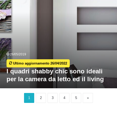
deali
er
a
camera
da
etto
ed
iving
26/05/2019
Ultimo aggiornamento 26/04/2022
I quadri shabby chic sono ideali
per la camera da letto ed il living
1
2
3
4
5
»