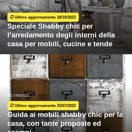
tende
18/11/2022
Ultimo aggiornamento 18/10/2023
Speciale Shabby chic per
l’arredamento degli interni della
casa per mobili, cucine e tende
Guida
i
obili
shabby
hic
er
a
17/06/2022
casa,
Ultimo aggiornamento 25/07/2022
con
ante
Guida ai mobili shabby chic per la
proposte
casa, con tante proposte ed
ed
esempi