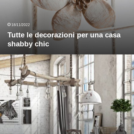
18/11/2022
Tutte le decorazioni per una casa
shabby chic
Speciale
Shabby
hic
er
’arredamento
egli
nterni
ella
casa
er
obili,
cucine
e