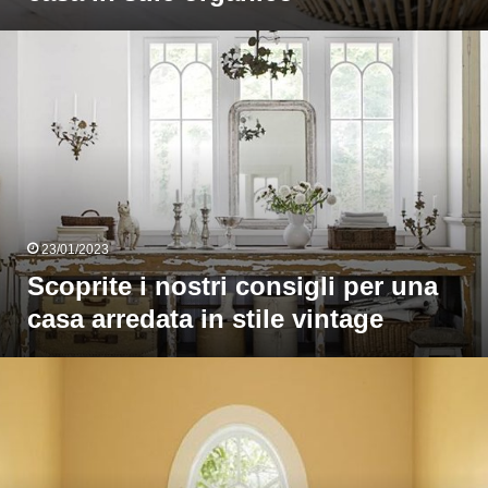
coprite
ostri
onsigli
er
una
casa
rredata
n
tile
23/01/2023
intage
Scoprite i nostri consigli per una
casa arredata in stile vintage
Speciale
olor
iallo
ocra
n
arredamento