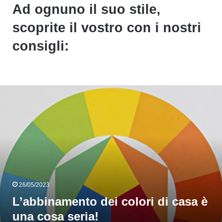
Ad ognuno il suo stile,
scoprite il vostro con i nostri
consigli:
L’abbinamento
ei
olori
i
casa
è
una
cosa
eria!
26/05/2023
L’abbinamento dei colori di casa è
una cosa seria!