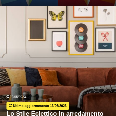
Lo
tile
clettico
n
arredamento
10/05/2023
Ultimo aggiornamento 13/06/2023
Lo Stile Eclettico in arredamento