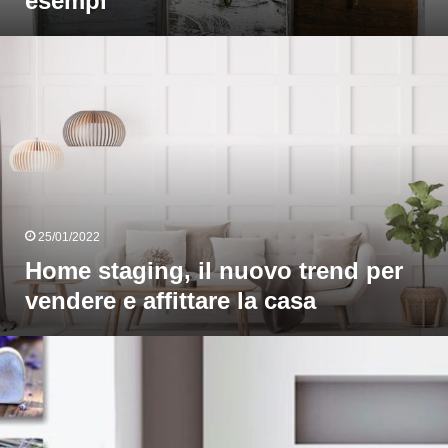
esempi
Home
taging,
nuovo
rend
er
vendere
e
ffittare
a
25/01/2022
casa
Home staging, il nuovo trend per
vendere e affittare la casa
uadri
shabby
hic
sono