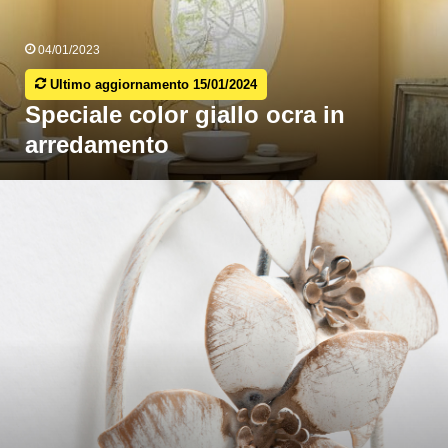
04/01/2023
Ultimo aggiornamento 15/01/2024
Speciale color giallo ocra in
arredamento
utte
e
ecorazioni
er
una
casa
shabby
hic