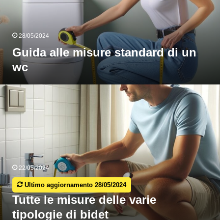
wc
28/05/2024
Guida alle misure standard di un
wc
utte
e
misure
elle
arie
ipologie
i
idet
22/05/2024
Ultimo aggiornamento 28/05/2024
Tutte le misure delle varie
tipologie di bidet