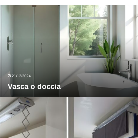
Vasca
o
doccia
21/12/2024
Vasca o doccia
Guida
ll’acquisto
ello
stendino
lettrico,
lassico