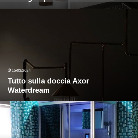
utto
ulla
doccia
Axor
Waterdream
15/03/2024
Tutto sulla doccia Axor
Waterdream
Guida
ll’installazione
i
un
bagno
urco