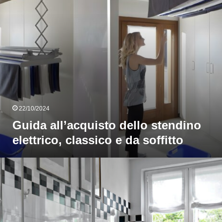
e
da
offitto
22/10/2024
Guida all’acquisto dello stendino
elettrico, classico e da soffitto
Bagno
bianco
e
ero,
suggerimenti
e