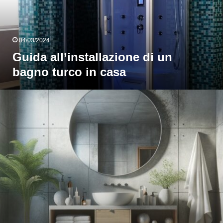
n
casa
04/03/2024
Guida all’installazione di un
bagno turco in casa
Guida
completa
i
pavimenti
el
bagno:
ateriali,
onsigli
e
tendenze