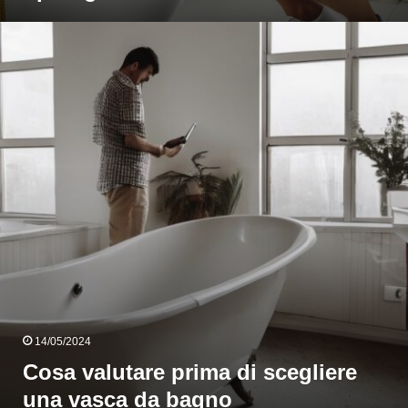
Cosa
alutare
prima
i
cegliere
una
vasca
da
bagno
14/05/2024
Cosa valutare prima di scegliere
una vasca da bagno