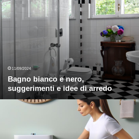
dee
i
rredo
11/09/2024
Bagno bianco e nero,
suggerimenti e idee di arredo
Guida
lle
misure
standard
i
un