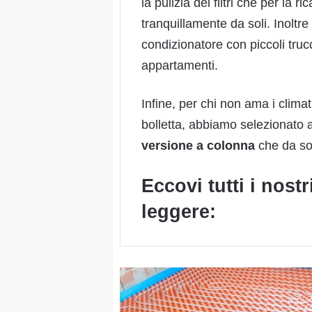
la pulizia dei filtri che per la 
tranquillamente da soli. Inolt
condizionatore con piccoli truc
appartamenti.
Infine, per chi non ama i climat
bolletta, abbiamo selezionato a
versione a colonna
che da sof
Eccovi tutti i nost
leggere:
Guida
completa
al