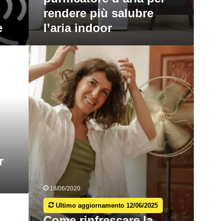
rendere più salubre
e
l’aria indoor
Come
rinfrescare
la
casa
in
modo
naturale
senza
condizionatore
r
18/06/2020
Ultimo aggiornamento 12/06/2025
Come rinfrescare la