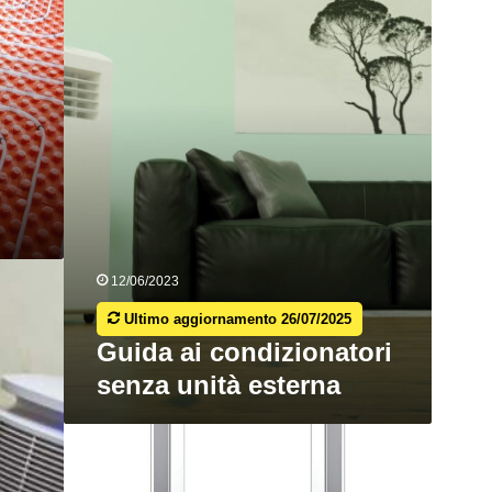
senza
unità
esterna
12/06/2023
Ultimo aggiornamento 26/07/2025
Guida ai condizionatori
senza unità esterna
Scoprite
i
migliori