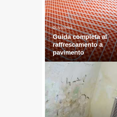
raffrescamento
a
pavimento
15/10/2023
Guida completa al
raffrescamento a
pavimento
Guida
ai
migliori
deumidificatori
per
la
casa