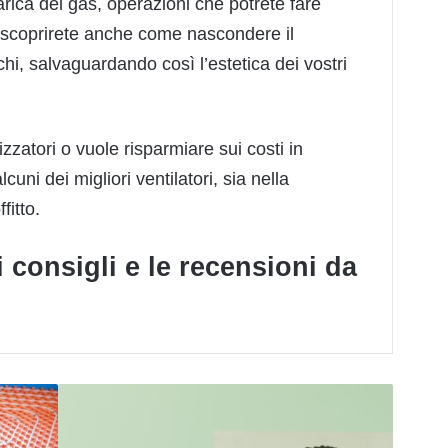
ricarica del gas, operazioni che potrete fare
re scoprirete anche come nascondere il
chi, salvaguardando così l’estetica dei vostri
izzatori o vuole risparmiare sui costi in
lcuni dei migliori
ventilatori
, sia nella
fitto.
ri consigli e le recensioni da
Guida
ai
condizionatori