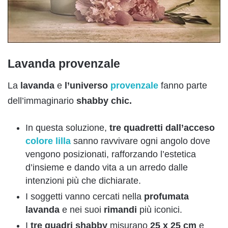
Lavanda provenzale
La
lavanda
e
l’universo
provenzale
fanno parte
dell’immaginario
shabby chic.
In questa soluzione,
tre quadretti dall’acceso
colore lilla
sanno ravvivare ogni angolo dove
vengono posizionati, rafforzando l’estetica
d’insieme e dando vita a un arredo dalle
intenzioni più che dichiarate.
I soggetti vanno cercati nella
profumata
lavanda
e nei suoi
rimandi
più iconici.
I
tre quadri shabby
misurano
25 x 25 cm
e