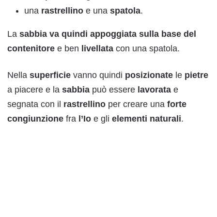
una
rastrellino
e una
spatola
.
La
sabbia va quindi appoggiata sulla base
del
contenitore
e ben
livellata
con una spatola.
Nella
superficie
vanno quindi
posizionate
le
pietre
a piacere e la
sabbia
può essere
lavorata
e
segnata con il
rastrellino
per creare una
forte
congiunzione
fra
l’Io
e gli
elementi
naturali
.