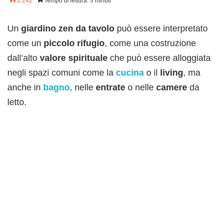
2.242
Tempo di lettura: 3 minuti
Un
giardino zen da tavolo
può essere interpretato
come un
piccolo
rifugio
, come una costruzione
dall’alto
valore
spirituale
che può essere alloggiata
negli spazi comuni come la
cucina
o il
living
, ma
anche in
bagno
, nelle
entrate
o nelle
camere
da
letto.