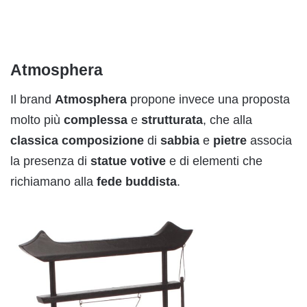
Atmosphera
Il brand
Atm
o
sphera
propone invece una proposta
molto più
complessa
e
strutturata
, che alla
classica
composizione
di
sabbia
e
pietre
associa
la presenza di
statue
votive
e di elementi che
richiamano alla
fede
buddista
.