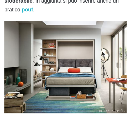
sfoderabile
. In aggiunta si può inserire anche un
pratico
pouf
.