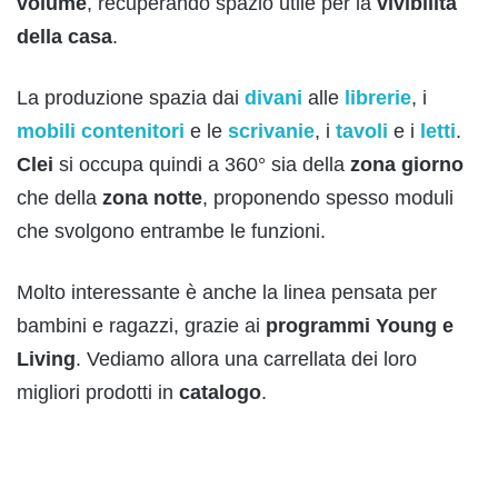
volume
, recuperando spazio utile per la
vivibilità
della casa
.
La produzione spazia dai
divani
alle
librerie
, i
mobili contenitori
e le
scrivanie
, i
tavoli
e i
letti
.
Clei
si occupa quindi a 360° sia della
zona giorno
che della
zona notte
, proponendo spesso moduli
che svolgono entrambe le funzioni.
Molto interessante è anche la linea pensata per
bambini e ragazzi, grazie ai
programmi Young e
Living
. Vediamo allora una carrellata dei loro
migliori prodotti in
catalogo
.