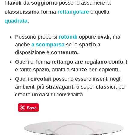
I
tavoli da soggiorno
possono assumere la
classicissima forma
rettangolare
o quella
quadrata
.
Possono proporsi
rotondi
oppure
ovali,
ma
anche
a
scomparsa
se lo
spazio
a
disposizione è
contenuto.
Quelli di forma
rettangolare regalano confort
e tanto spazio, adatti a stanze ben capienti.
Quelli
circolari
possono essere inseriti negli
ambienti più
stravaganti
o super
classici,
per
creare un’oasi di convivialità.
Save