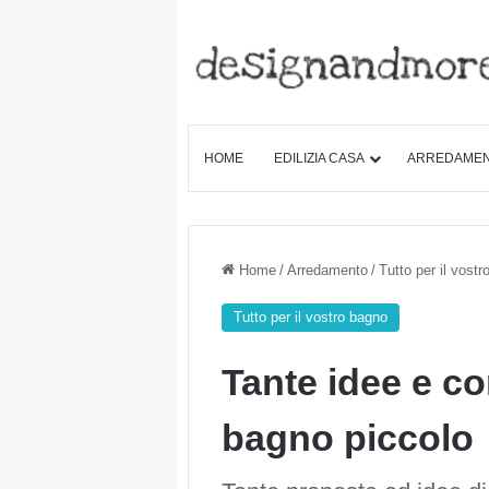
HOME
EDILIZIA CASA
ARREDAME
Home
/
Arredamento
/
Tutto per il vost
Tutto per il vostro bagno
Tante idee e co
bagno piccolo