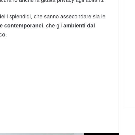
icurano anche la giusta privacy agli abitanti.
lli splendidi, che sanno assecondare sia le
 e contemporanei
, che gli
ambienti dal
ico
.