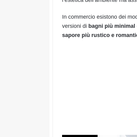
l’estetica dell’ambiente ma ass
In commercio esistono dei mode
versioni di
bagni più minimal
sapore più rustico e romant