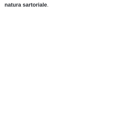
natura
sartoriale
.