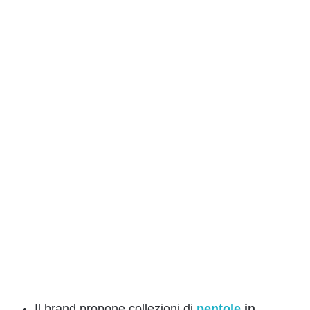
Il brand propone collezioni di
pentole
in