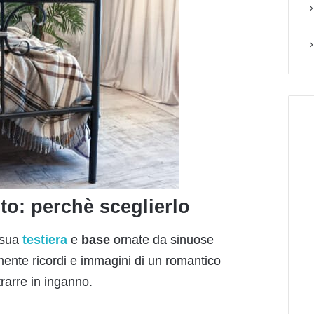
uto: perchè sceglierlo
 sua
testiera
e
base
ornate da sinuose
a mente ricordi e immagini di un romantico
rarre in inganno.