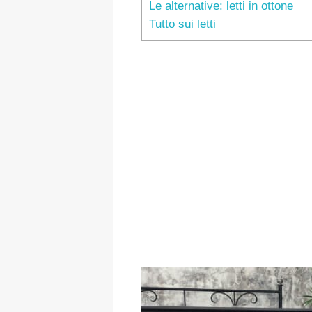
Le alternative: letti in ottone
Tutto sui letti