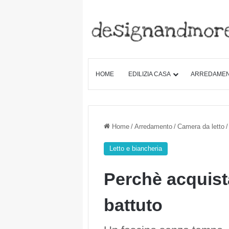
HOME
EDILIZIA CASA
ARREDAME
Home
/
Arredamento
/
Camera da letto
/
Letto e biancheria
Perchè acquista
battuto