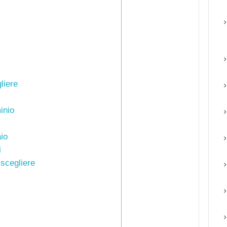
liere
inio
io
i
 scegliere