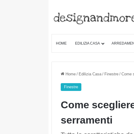
HOME
EDILIZIA CASA
ARREDAME
Home
/
Edilizia Casa
/
Finestre
/
Come sc
Finestre
Come scegliere 
serramenti