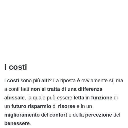
I costi
I
costi
sono più
alti
? La riposta è ovviamente sì, ma
a conti fatti
no
n
si tratta di una
differenza
abissale
, la quale può essere
letta
in
funzione
di
un
futuro
risparmio
di
risorse
e in un
miglioramento
del
confort
e della
percezione
del
benessere
.