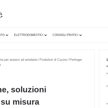
NTO
ELETTRODOMESTICI
CONSIGLI PRATICI
U
ia per aiutarvi ad arredarla
/
Produttori di Cucine
/
Pertinger
a
e, soluzioni
 su misura