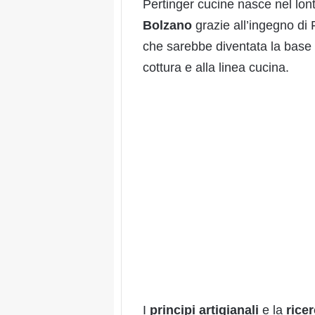
Pertinger cucine nasce nel lo
Bolzano
grazie all’ingegno di 
che sarebbe diventata la base d
cottura e alla linea cucina.
I
principi artigianali
e la
rice