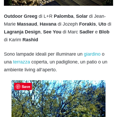
Outdoor Greeg
di L+R
Palomba
,
Solar
di Jean-
Marie
Massaud
,
Havana
di Jozeph
Forakis
,
Uto
di
Lagranja Design
,
See You
di Marc
Sadler
e
Blob
di Karim
Rashid
Sono lampade ideali per illuminare un
giardino
o
una
terrazza
coperta, un padiglione, un patio o un
ambiente living all’aperto.
Save