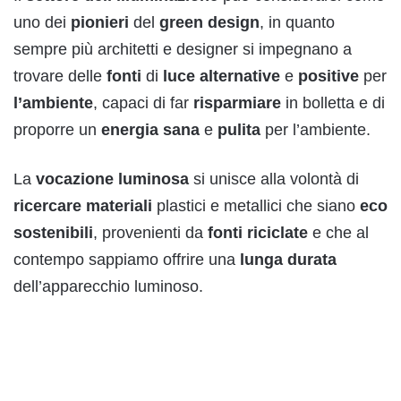
uno dei
pionieri
del
green
design
, in quanto
sempre più architetti e designer si impegnano a
trovare delle
fonti
di
luce
alternative
e
positive
per
l’ambiente
, capaci di far
risparmiare
in bolletta e di
proporre un
energia
sana
e
pulita
per l’ambiente.
La
vocazione
luminosa
si unisce alla volontà di
ricercare
materiali
plastici e metallici che siano
eco
sostenibili
, provenienti da
fonti
riciclate
e che al
contempo sappiamo offrire una
lunga
durata
dell’apparecchio luminoso.