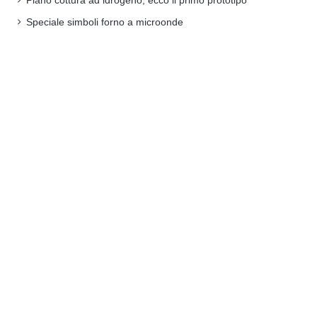
Piano cottura ad idrogeno, ecco il primo prototipo
Speciale simboli forno a microonde