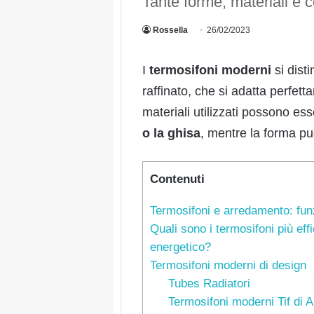
Tante forme, materiali e c
Rossella
26/02/2023
I
termosifoni moderni
si dist
raffinato, che si adatta perfett
materiali utilizzati possono esse
o la ghisa
, mentre la forma p
Contenuti
Termosifoni e arredamento: funz
Quali sono i termosifoni più effi
energetico?
Termosifoni moderni di design
Tubes Radiatori
Termosifoni moderni Tif di A