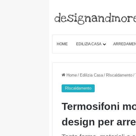
HOME
EDILIZIA CASA
ARREDAME
Home
/
Edilizia Casa
/
RIscaldamento
/
RIscaldamento
Termosifoni mo
design per arr