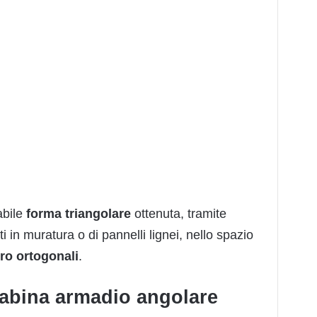
abile
forma triangolare
ottenuta, tramite
rti in muratura o di pannelli lignei, nello spazio
oro ortogonali
.
cabina armadio angolare