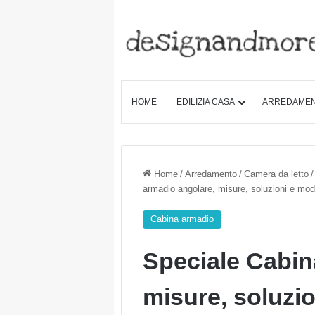
HOME
EDILIZIA CASA
ARREDAME
Home
/
Arredamento
/
Camera da letto
/
armadio angolare, misure, soluzioni e mode
Cabina armadio
Speciale Cabin
misure, soluzio