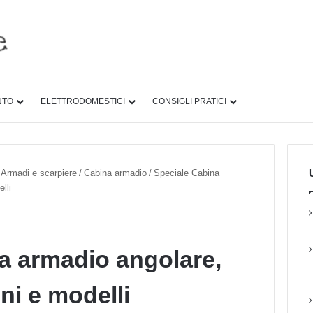
NTO
ELETTRODOMESTICI
CONSIGLI PRATICI
U
Armadi e scarpiere
/
Cabina armadio
/
Speciale Cabina
lli
a armadio angolare,
ni e modelli