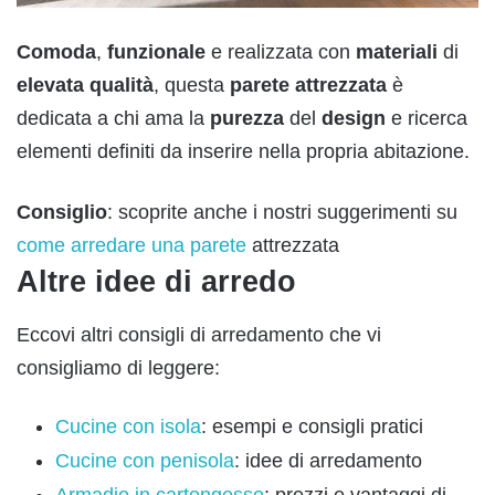
Comoda
,
funzionale
e realizzata con
materiali
di
elevata
qualità
, questa
parete
attrezzata
è
dedicata a chi ama la
purezza
del
desig
n
e ricerca
elementi definiti da inserire nella propria abitazione.
Consiglio
: scoprite anche i nostri suggerimenti su
come arredare una parete
attrezzata
Altre idee di arredo
Eccovi altri consigli di arredamento che vi
consigliamo di leggere:
Cucine con isola
: esempi e consigli pratici
Cucine con penisola
: idee di arredamento
Armadio in cartongesso
: prezzi e vantaggi di