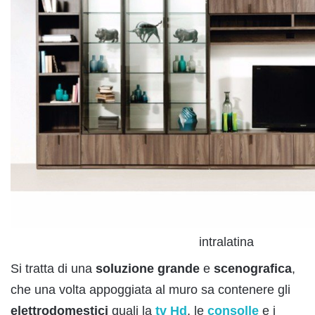
intralatina
Si tratta di una
soluzione
grande
e
scenografica
,
che una volta appoggiata al muro sa contenere gli
elettrodomestici
quali la
tv Hd
, le
consolle
e i