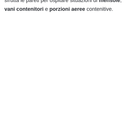
sfrutta le pareti per ospitare situazioni di
mensole
,
vani
contenitori
e
porzioni
aeree
contenitive.