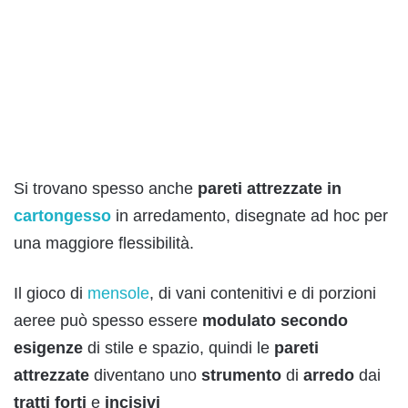
Si trovano spesso anche
pareti attrezzate in
cartongesso
in arredamento, disegnate ad hoc per
una maggiore flessibilità.
Il gioco di
mensole
, di vani contenitivi e di porzioni
aeree può spesso essere
modulato
s
econdo
esigenze
di stile e spazio, quindi le
pareti
attrezzate
diventano uno
strumento
di
arredo
dai
tratti
forti
e
incisivi