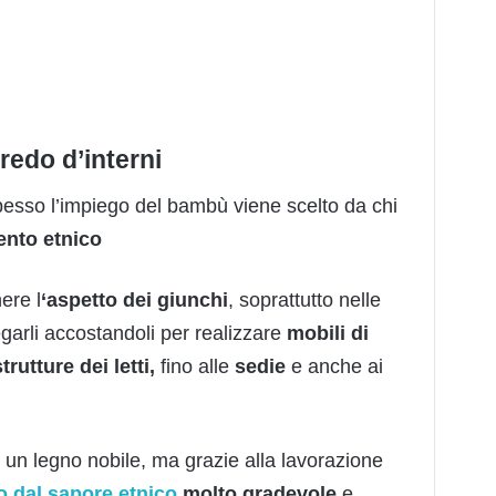
redo d’interni
pesso l’impiego del bambù viene scelto da chi
ento etnico
ere l
‘aspetto dei giun
c
hi
, soprattutto nelle
garli accostandoli per realizzare
mobili di
trutture de
i
letti,
fino alle
sedie
e anche ai
un legno nobile, ma grazie alla lavorazione
o dal sapore etnico
molto gradevole
e