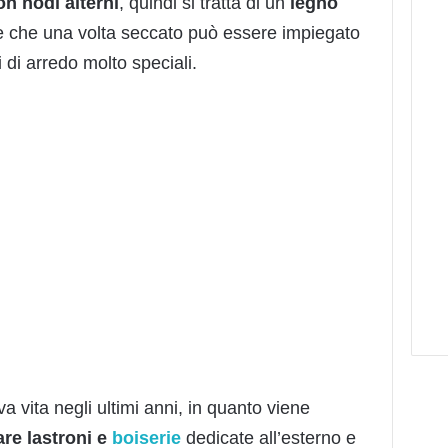
n nodi alterni
, quindi si tratta di un
l
e
gno
 che una volta seccato può essere impiegato
 di arredo molto speciali.
 vita negli ultimi anni, in quanto viene
are lastroni e
boiserie
dedicate all’esterno e