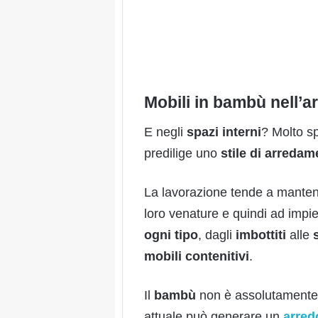
Mobili in bambù nell’ar
E negli
spazi interni
? Molto s
predilige uno
stile di arredam
La lavorazione tende a manten
loro venature e quindi ad impie
ogni tipo
, dagli
imbottiti
alle
s
mobili contenitivi
.
Il
bambù
non è assolutamente 
attuale può generare un
arred