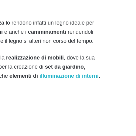
za
lo rendono infatti un legno ideale per
ni
e anche i
camminamenti
rendendoli
he il legno si alteri non corso del tempo.
 la
realizzazione
d
i mobili
, dove la sua
per la creazione di
set da giardino,
che
elementi di
illuminazione di interni
.