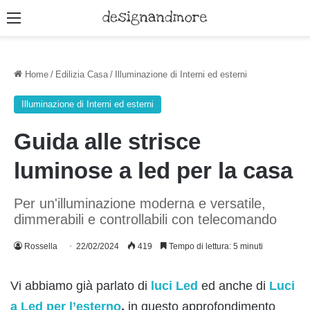
Menu
Home
/
Edilizia Casa
/
Illuminazione di Interni ed esterni
Illuminazione di Interni ed esterni
Guida alle strisce
luminose a led per la casa
Per un'illuminazione moderna e versatile,
dimmerabili e controllabili con telecomando
Rossella
22/02/2024
419
Tempo di lettura: 5 minuti
Vi abbiamo già parlato di
luci Led
ed anche di
Luci
a Led per l’esterno
,
in questo approfondimento