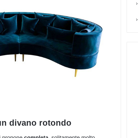
 un divano rotondo
i propone
completa
, solitamente molto