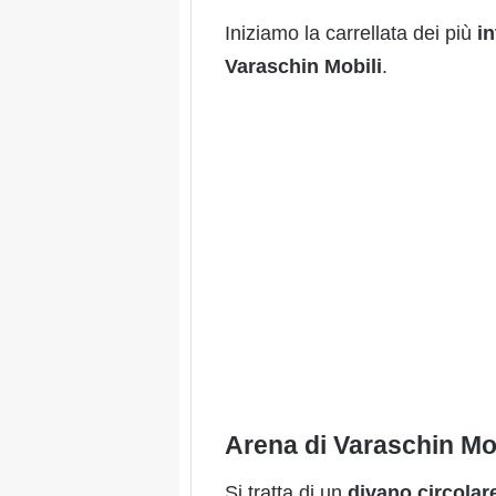
Iniziamo la carrellata dei più
in
Varaschin
Mobili
.
Arena di Varaschin Mob
Si tratta di un
divano
circolar