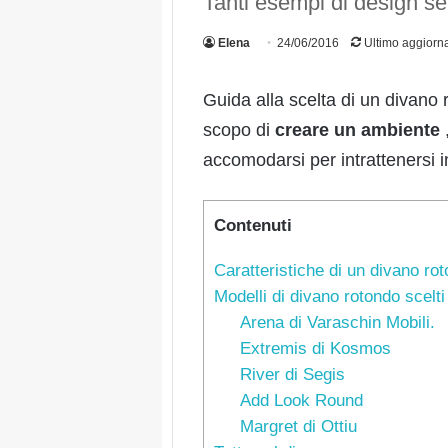
Tanti esempi di design sel
Elena
24/06/2016
Ultimo aggiorn
Guida alla scelta di un divano
scopo di
cr
e
are un ambiente
accomodarsi per intrattenersi in
Contenuti
Caratteristiche di un divano ro
Modelli di divano rotondo scelti
Arena di Varaschin Mobili.
Extremis di Kosmos
River di Segis
Add Look Round
Margret di Ottiu