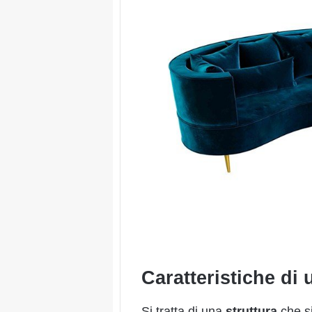
Caratteristiche di
Si tratta di una
struttura
che s