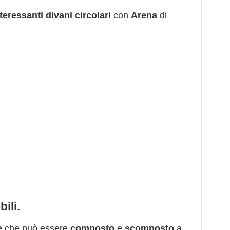
teressanti
divani
circolari
con
Arena
di
ili.
e
che può essere
compost
o
e
scomposto
a