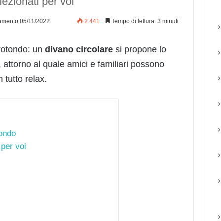
ezionati per voi
amento 05/11/2022
2.441
Tempo di lettura: 3 minuti
 rotondo: un
divano
circolare
si propone lo
, attorno al quale amici e familiari possono
 tutto relax.
tondo
 per voi