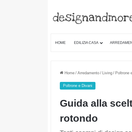
HOME
EDILIZIA CASA
ARREDAME
Home
/
Arredamento
/
Living
/
Poltrone 
Poltrone e Divani
Guida alla scel
rotondo