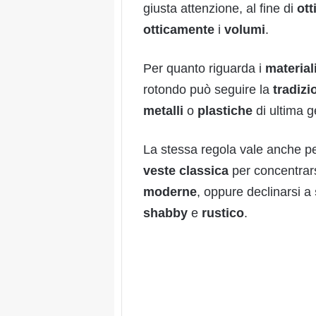
giusta attenzione, al fine di
ott
otticamente
i
volumi
.
Per quanto riguarda i
material
rotondo può seguire la
tradizi
metalli
o
plastiche
di ultima 
La stessa regola vale anche p
veste
classica
per concentrar
moderne
, oppure declinarsi a
shabby
e
rustico
.