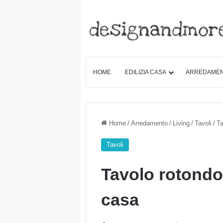
HOME
EDILIZIA CASA
ARREDAME
Home
/
Arredamento
/
Living
/
Tavoli
/
Ta
Tavoli
Tavolo rotondo l
casa