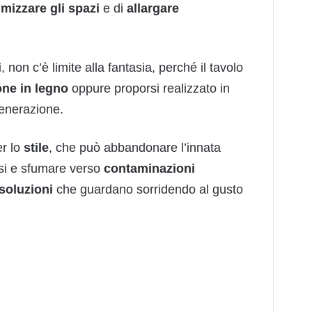
imizzare
gli
spazi
e di
allargare
i
, non c’è limite alla fantasia, perché il tavolo
one
in legno
oppure proporsi realizzato in
generazione.
er lo
stile
, che può abbandonare l’innata
si e sfumare verso
contaminazioni
soluzioni
che guardano sorridendo al gusto