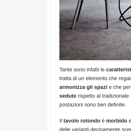
Tante sono infatti le
caratteris
tratta di un elemento che rega
armonizza
gli
spazi
e che per
sedute
rispetto al tradizionale
postazioni sono ben definite.
Il
tavolo
rotondo
è
morbido
delle varianti decisamente sceno