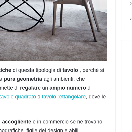
tiche
di questa tipologia di
tavolo
, perché si
la
pura
geometria
agli ambienti, che
mette di
regalare
un
ampio
numero
di
tavolo quadrato
o
tavolo rettangolare
, dove le
e
accogliente
e in commercio se ne trovano
grafiche, figlie del design e abili