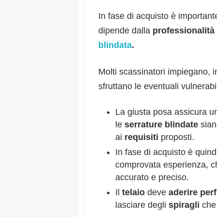
In fase di acquisto è important
dipende dalla
professionalità
blindata
.
Molti scassinatori impiegano, inf
sfruttano le eventuali vulnerab
La giusta posa assicura un
le
serrature blindate
sian
ai
requisiti
proposti.
In fase di acquisto è quindi
comprovata esperienza, che
accurato e preciso.
Il
telaio
deve
aderire per
lasciare degli
spiragli
che 