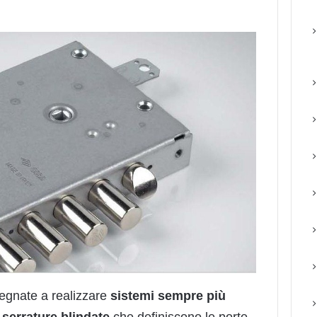
pegnate a realizzare
sistemi sempre più
e
serrature blindate
che definiscono le porte