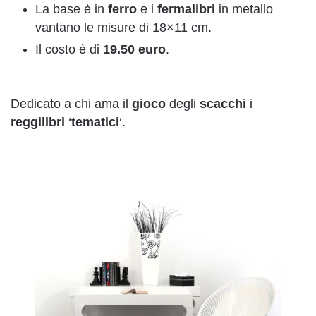
La base è in
ferro
e i
fermalibri
in metallo
vantano le misure di 18×11 cm.
Il costo è di
19.50
euro
.
Dedicato a chi ama il
gioco
degli
scacchi
i
reggilibri
‘
tematici
‘.