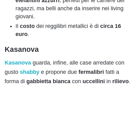
elefantini
azzurri
, perfetti per le camere dei
ragazzi, ma belli anche da inserire nei living
giovani.
Il
costo
dei reggilibri metallici è di
circa 16
euro
.
Kasanova
Kasanova
guarda, infine, alle case arredate con
gusto
shabby
e propone due
fermalibri
fatti a
forma di
gabbietta
bianc
a
con
uccellini
in
rilievo
.