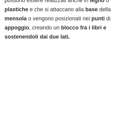
possono essere realizzati anche in
legno
o
plastiche
e che si attaccano alla
base
della
mensola
o vengono posizionati nei
punti
di
appoggio
, creando un
blocco fra i libri e
sostenendoli dai due lati
.