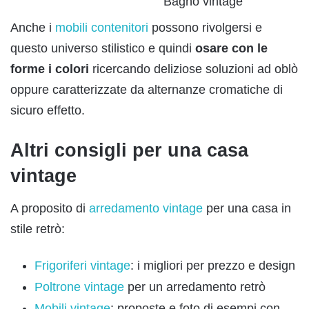
Bagno vintage
Anche i
mobili contenitori
possono rivolgersi e
questo universo stilistico e quindi
osare
c
on
l
e
forme i colori
ricercando deliziose soluzioni ad oblò
oppure caratterizzate da alternanze cromatiche di
sicuro effetto.
Altri consigli per una casa
vintage
A proposito di
arredamento vintage
per una casa in
stile retrò:
Frigoriferi vintage
: i migliori per prezzo e design
Poltrone vintage
per un arredamento retrò
Mobili vintage
: proposte e foto di esempi con