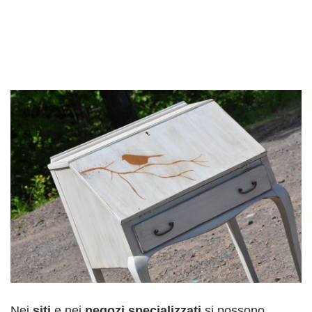
Nei
siti
e nei
negozi
specializzati
si possono