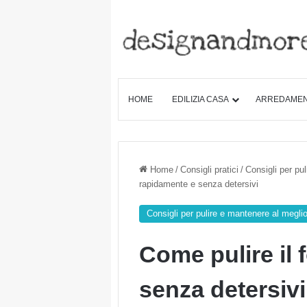
HOME
EDILIZIA CASA
ARREDAME
Home
/
Consigli pratici
/
Consigli per pu
rapidamente e senza detersivi
Consigli per pulire e mantenere al megli
Come pulire il
senza detersivi