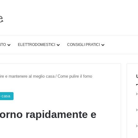
NTO
ELETTRODOMESTICI
CONSIGLI PRATICI
U
lire e mantenere al meglio casa
/
Come pulire il forno
o casa
 forno rapidamente e