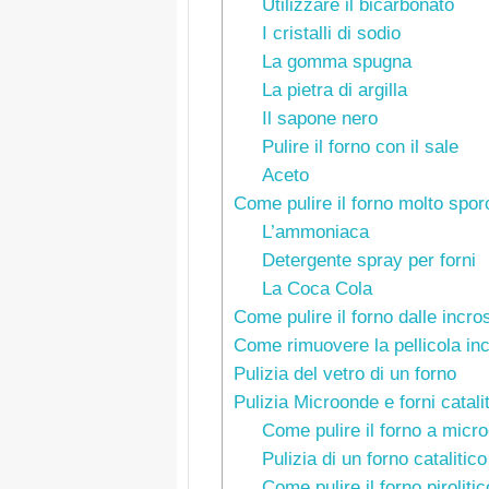
Utilizzare il bicarbonato
I cristalli di sodio
La gomma spugna
La pietra di argilla
Il sapone nero
Pulire il forno con il sale
Aceto
Come pulire il forno molto spor
L’ammoniaca
Detergente spray per forni
La Coca Cola
Come pulire il forno dalle incro
Come rimuovere la pellicola inc
Pulizia del vetro di un forno
Pulizia Microonde e forni cataliti
Come pulire il forno a micr
Pulizia di un forno catalitico
Come pulire il forno pirolitic