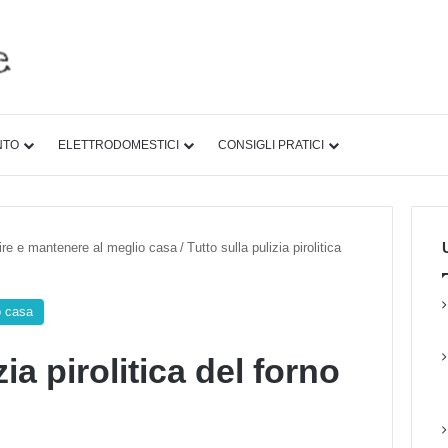
NTO
ELETTRODOMESTICI
CONSIGLI PRATICI
U
lire e mantenere al meglio casa
/
Tutto sulla pulizia pirolitica
o casa
zia pirolitica del forno