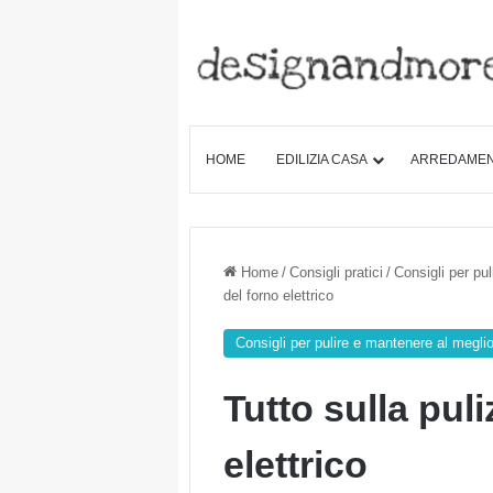
HOME
EDILIZIA CASA
ARREDAME
Home
/
Consigli pratici
/
Consigli per pu
del forno elettrico
Consigli per pulire e mantenere al megli
Tutto sulla puli
elettrico