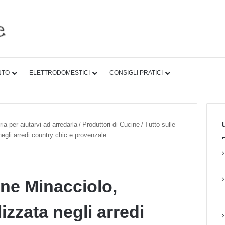
NTO
ELETTRODOMESTICI
CONSIGLI PRATICI
U
ia per aiutarvi ad arredarla
/
Produttori di Cucine
/
Tutto sulle
egli arredi country chic e provenzale
ine Minacciolo,
izzata negli arredi