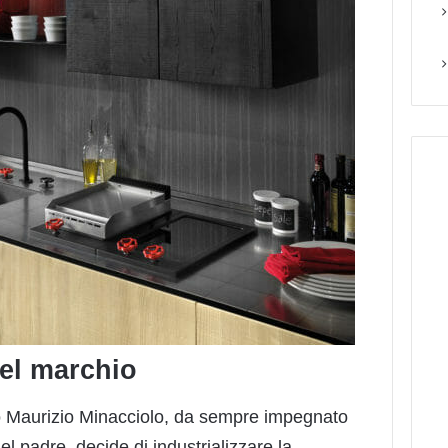
del marchio
Maurizio Minacciolo, da sempre impegnato
el padre, decide di industrializzare la