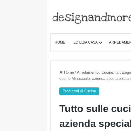
HOME
EDILIZIA CASA
ARREDAME
Home
/
Arredamento
/
Cucine: la categor
cucine Minacciolo, azienda specializzata n
Produttori di Cucine
Tutto sulle cuc
azienda special