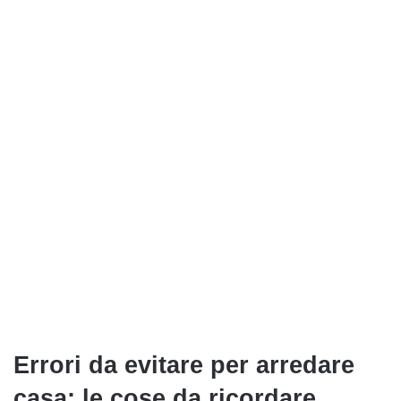
E
rrori da evitare per arredare
casa
: le cose da ricordare