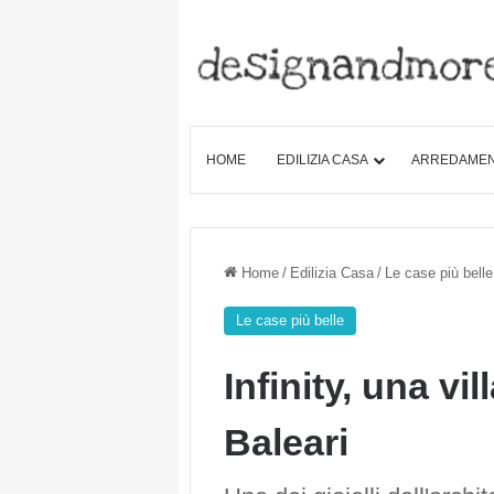
HOME
EDILIZIA CASA
ARREDAME
Home
/
Edilizia Casa
/
Le case più belle
Le case più belle
Infinity, una vi
Baleari