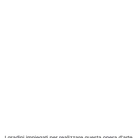
I gradini impiegati per realizzare questa opera d’arte