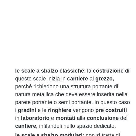
le scale a sbalzo classiche
: la
costruzione
di
queste scale inizia in
cantiere
al
grezzo,
perché richiedono una struttura portante di
natura metallica che deve essere inserita nella
parete portante o semi portante. In questo caso
i
gradini
e le
ringhiere
vengono
pre costruiti
in
laboratorio
e
montati
alla
conclusione
del
cantiere,
infilandoli nello spazio dedicato;
le scale a sbalzo modulari
: non si tratta di