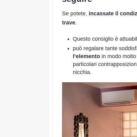
Se potete,
incassate il condi
trave
.
Questo consiglio è attuabi
può regalare tante soddisf
l’elemento
in modo molt
particolari contrapposizioni
nicchia.