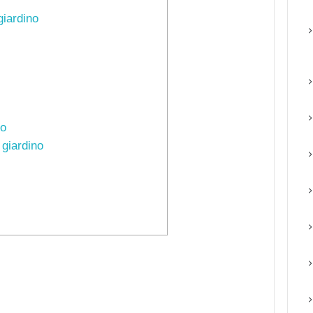
giardino
no
 giardino