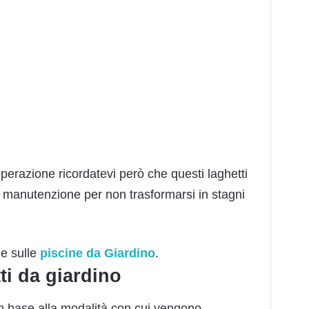
perazione ricordatevi però che questi laghetti
 manutenzione per non trasformarsi in stagni
le sulle
piscine da Giardino
.
ti da giardino
no in base alla modalità con cui vengono