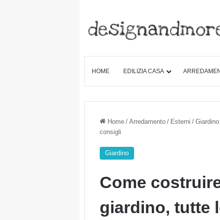
HOME
EDILIZIA CASA
ARREDAME
Home
/
Arredamento
/
Esterni
/
Giardino
consigli
Giardino
Come costruire
giardino, tutte l