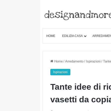
HOME
EDILIZIA CASA
ARREDAME
Home
/
Arredamento
/
Ispirazioni
/
Tante
Ispirazioni
Tante idee di ri
vasetti da copi