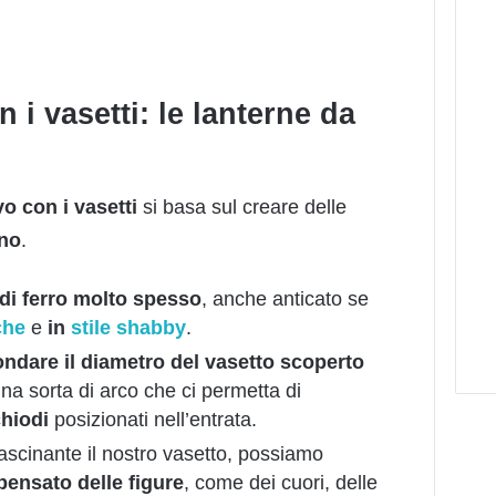
n i vasetti: le lanterne da
vo con i vasetti
si basa sul creare delle
ino
.
o di ferro molto spesso
, anche anticato se
che
e
in
stile shabby
.
ondare il diametro del vasetto scoperto
 una sorta di arco che ci permetta di
chiodi
posizionati nell’entrata.
fascinante il nostro vasetto, possiamo
pensato delle figure
, come dei cuori, delle