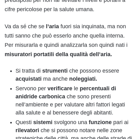
predisposti per non far lievitare i livelli e portarli a
cifre pericolose per la salute umana.
Va da sé che se
l’aria
fuori sia inquinata, ma non
tutti sanno che può esserlo anche quella interna.
Per misurarla e quindi analizzarla
son quindi nati i
misuratori portatili della qualità dell’aria.
Si tratta di
strumenti
che possono essere
acquistati
ma anche
noleggiati.
Servono per
verificare
le
percentuali di
anidride carbonica
che sono presenti
nell’ambiente e per valutare altri fattori legati
alla salute e al benessere degli abitanti.
Questi
sistemi
svolgono una
funzione
pari ai
rilevatori
che si possono notare nelle zone
strategiche delle città, ma anche delle strade di