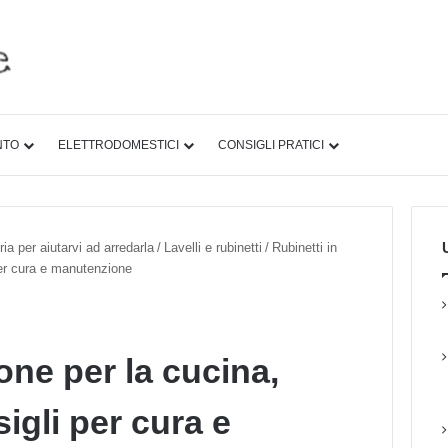
NTO
ELETTRODOMESTICI
CONSIGLI PRATICI
U
ia per aiutarvi ad arredarla
/
Lavelli e rubinetti
/
Rubinetti in
per cura e manutenzione
tone per la cucina,
igli per cura e