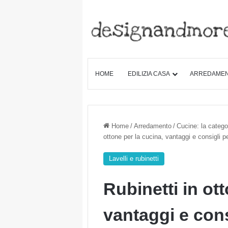
HOME
EDILIZIA CASA
ARREDAME
Home
/
Arredamento
/
Cucine: la categor
ottone per la cucina, vantaggi e consigli 
Lavelli e rubinetti
Rubinetti in ot
vantaggi e cons