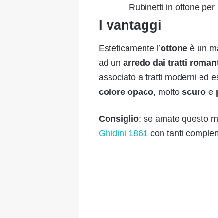
Rubinetti in ottone per
I vantaggi
Esteticamente l’
ottone
è un ma
ad un
arredo dai tratti
romant
associato a tratti moderni ed es
colore opaco
, molto
scuro
e
Consiglio
: se amate questo ma
Ghidini 1861
con tanti complem