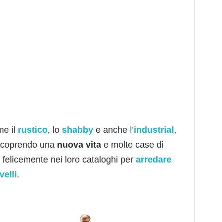
me il
rustico
, lo
shabby
e anche
l’
industrial
,
scoprendo una
nuova vita
e molte case di
 felicemente nei loro cataloghi per
arredare
velli
.