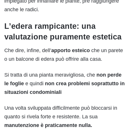
impiegato per innaffiare le piante, pre raggiungere
anche le radici.
L’edera rampicante: una
valutazione puramente estetica
Che dire, infine, dell’
apporto esteico
che un parete
o un balcone di edera può offrire alla casa.
Si tratta di una pianta meravigliosa, che
non perde
le fogli
e
e quindi
non crea problemi soprattutto in
situ
a
zi
on
i condominiali
Una volta sviluppata difficilmente può bloccarsi in
quanto si rivela forte e resistente. La sua
manutenzione è pr
a
ticamente nulla.