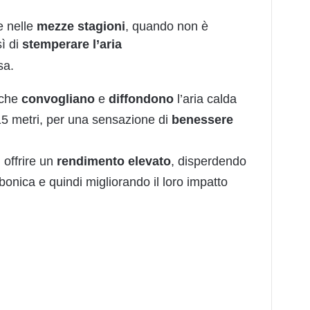
 nelle
mezze
stagioni
, quando non è
sì di
stemperare
l’aria
sa.
che
convogliano
e
diffondono
l’aria calda
 15 metri, per una sensazione di
benessere
 offrire un
rendimento
elevato
, disperdendo
onica e quindi migliorando il loro impatto