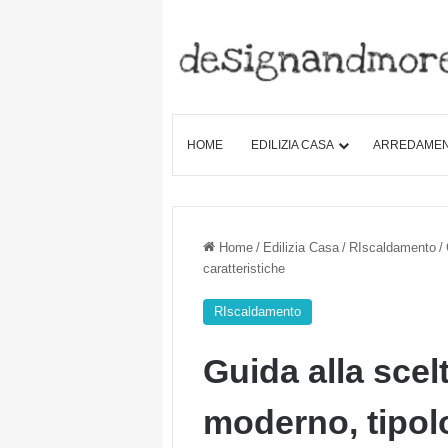
HOME
EDILIZIA CASA
ARREDAME
Home
/
Edilizia Casa
/
RIscaldamento
/
caratteristiche
RIscaldamento
Guida alla scel
moderno, tipolo