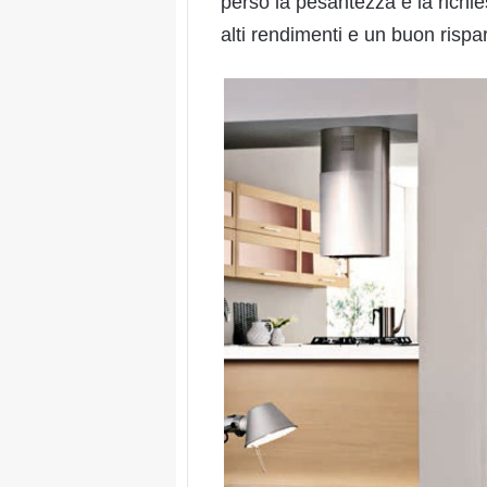
perso la pesantezza e la richie
alti rendimenti e un buon rispa